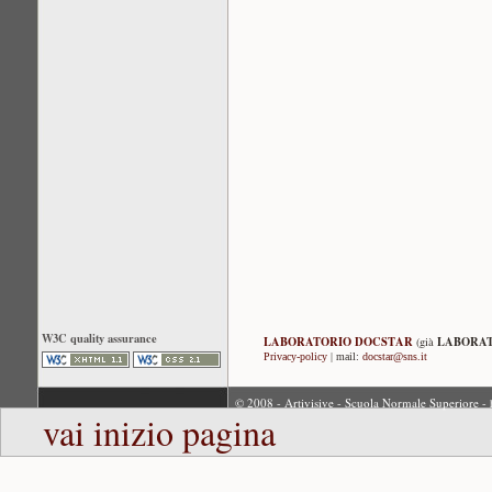
W3C quality assurance
LABORATORIO DOCSTAR
LABORAT
(già
Privacy-policy
| mail:
docstar@sns.it
© 2008 - Artivisive - Scuola Normale Superiore -
vai inizio pagina